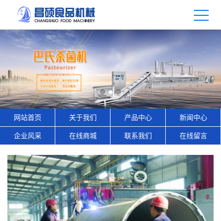
网站首页
关于我们
产品中心
新闻中心
企业风采
在线商城
联系我们
在线留言