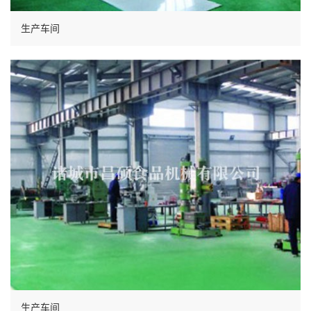
生产车间
生产车间