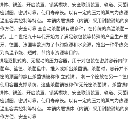
体、锅盖、开启装置、锁紧楔块、安全联锁装置、轨道、灭菌
密封圈，密封可靠，使用寿命长。以有一定的压力的蒸气为热源
温度容易控制等特点。 本锅内层锅体（内锅）采用耐酸耐热的
作方便、安全可靠 全自动杀菌锅有很多种，在传统的高温杀菌
式，上个世纪九十年代开始为了满足软包装等特殊的产品生产要
牙、德国、法国等欧洲为了节约能源和水资源，推出一种带热交
到高温节能、短时、节约水资源等目的。
是逐批式的、无搅动的压力容器，用于对包装在密封容器内的
菌车、篮筐、杀菌盘中，推入或卸出杀菌锅。杀菌时，容器并不
筐的顶面的静止杀菌锅被称作‘立式锅’。 将一个筐放在另一个筐
使用容器支撑系统。这些杀菌锅被称作‘无笼筐杀菌锅’。杀菌
体、锅盖、开启装置、锁紧楔块、安全联锁装置、轨道、灭菌
密封圈，密封可靠，使用寿命长。以有一定的压力的蒸气为热源
温度容易控制等特点。 本锅内层锅体（内锅）采用耐酸耐热的
作方便、安全可靠