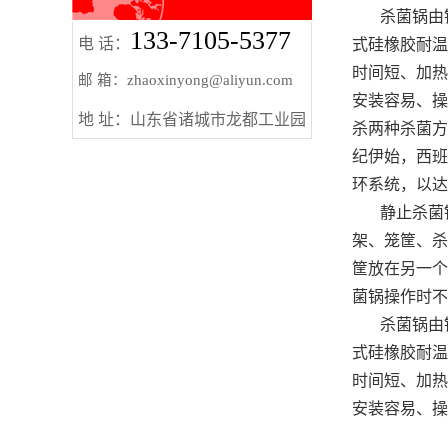
杀菌锅由锅
133-7105-5377
电 话：
式硅橡胶耐温
时间短、加热
邮 箱：zhaoxinyong@aliyun.com
安装容易、操
地 址：山东省诸城市龙都工业园
杀两种杀菌方
纪伊始，西班
环系统，以达
静止杀菌锅
架、笼筐、杀
筐放在另一个
菌锅操作时不
杀菌锅由锅
式硅橡胶耐温
时间短、加热
安装容易、操